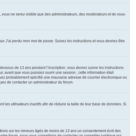
on, vous ne serez visible que des administrateurs, des modérateurs et de vous-
 sur
J’ai perdu mon mot de passe
. Suivez les instructions et vous devriez être
 dessous de 13 ans pendant l’inscription, vous devrez suivre les instructions
, avant que vous puissiez ouvrir une session ; cette information était
us avez probablement spécifié une mauvaise adresse de courrier électronique ou
ssayez de contacter un administrateur du forum.
s utilisateurs inactifs afin de réduire la taille de leur base de données. Si
mations sur les mineurs âgés de moins de 13 ans un consentement écrit des
otre forum, nous vous conseillons de contacter un conseiller juridique qui