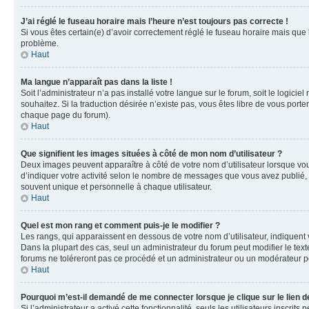
J’ai réglé le fuseau horaire mais l’heure n’est toujours pas correcte !
Si vous êtes certain(e) d’avoir correctement réglé le fuseau horaire mais que 
problème.
Haut
Ma langue n’apparaît pas dans la liste !
Soit l’administrateur n’a pas installé votre langue sur le forum, soit le logic
souhaitez. Si la traduction désirée n’existe pas, vous êtes libre de vous port
chaque page du forum).
Haut
Que signifient les images situées à côté de mon nom d’utilisateur ?
Deux images peuvent apparaître à côté de votre nom d’utilisateur lorsque vou
d’indiquer votre activité selon le nombre de messages que vous avez publié, o
souvent unique et personnelle à chaque utilisateur.
Haut
Quel est mon rang et comment puis-je le modifier ?
Les rangs, qui apparaissent en dessous de votre nom d’utilisateur, indiquent 
Dans la plupart des cas, seul un administrateur du forum peut modifier le t
forums ne toléreront pas ce procédé et un administrateur ou un modérateur 
Haut
Pourquoi m’est-il demandé de me connecter lorsque je clique sur le lien de
Si l’administrateur a activé cette fonctionnalité, seuls les utilisateurs insc