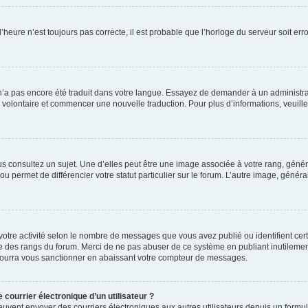
l’heure n’est toujours pas correcte, il est probable que l’horloge du serveur soit e
iel n’a pas encore été traduit dans votre langue. Essayez de demander à un administrat
er volontaire et commencer une nouvelle traduction. Pour plus d’informations, veuille
s consultez un sujet. Une d’elles peut être une image associée à votre rang, géné
u permet de différencier votre statut particulier sur le forum. L’autre image, gén
votre activité selon le nombre de messages que vous avez publié ou identifient cert
exte des rangs du forum. Merci de ne pas abuser de ce système en publiant inutile
pourra vous sanctionner en abaissant votre compteur de messages.
 courrier électronique d’un utilisateur ?
rits peuvent envoyer des courriers électroniques aux autres utilisateurs depuis un fo