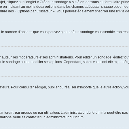
, cliquez sur l’onglet « Créer un sondage » situé en-dessous du formulaire princip
ge en incluant au moins deux options dans les champs adéquats, chaque option dev
ombre des « Options par utilisateur ». Vous pouvez également spécifier une limite de 
Si le nombre d’options que vous pouvez ajouter à un sondage vous semble trop restr
uteur, les modérateurs et les administrateurs. Pour éditer un sondage, éditez tou
er le sondage ou de modifier ses options. Cependant, si des votes ont été exprimés,
isateurs. Pour consulter, rédiger, publier ou réaliser n’importe quelle autre action
 forum, par groupe ou par utilisateur. L’administrateur du forum n’a peut-être pas 
rmations, veuillez contacter un administrateur du forum.