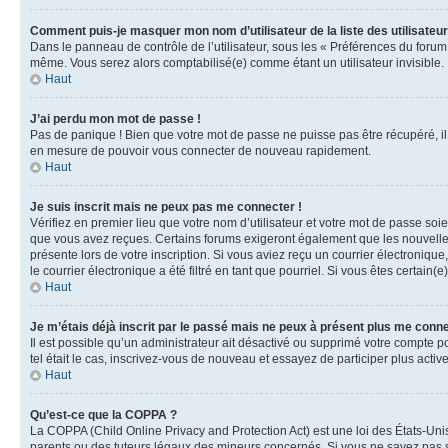
Comment puis-je masquer mon nom d’utilisateur de la liste des utilisateur
Dans le panneau de contrôle de l’utilisateur, sous les « Préférences du forum
même. Vous serez alors comptabilisé(e) comme étant un utilisateur invisible.
Haut
J’ai perdu mon mot de passe !
Pas de panique ! Bien que votre mot de passe ne puisse pas être récupéré, il 
en mesure de pouvoir vous connecter de nouveau rapidement.
Haut
Je suis inscrit mais ne peux pas me connecter !
Vérifiez en premier lieu que votre nom d’utilisateur et votre mot de passe soi
que vous avez reçues. Certains forums exigeront également que les nouvelles i
présente lors de votre inscription. Si vous aviez reçu un courrier électroniq
le courrier électronique a été filtré en tant que pourriel. Si vous êtes certai
Haut
Je m’étais déjà inscrit par le passé mais ne peux à présent plus me conne
Il est possible qu’un administrateur ait désactivé ou supprimé votre compte p
tel était le cas, inscrivez-vous de nouveau et essayez de participer plus act
Haut
Qu’est-ce que la COPPA ?
La COPPA (Child Online Privacy and Protection Act) est une loi des États-Un
parents ou des tuteurs légaux des mineurs concernés. Si vous ne savez pas si