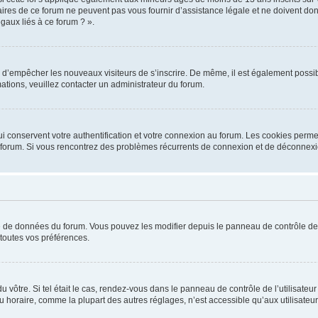
ires de ce forum ne peuvent pas vous fournir d’assistance légale et ne doivent donc
gaux liés à ce forum ? ».
fin d’empêcher les nouveaux visiteurs de s’inscrire. De même, il est également possib
rmations, veuillez contacter un administrateur du forum.
 conservent votre authentification et votre connexion au forum. Les cookies permet
 du forum. Si vous rencontrez des problèmes récurrents de connexion et de déconnex
ase de données du forum. Vous pouvez les modifier depuis le panneau de contrôle de l
toutes vos préférences.
 du vôtre. Si tel était le cas, rendez-vous dans le panneau de contrôle de l’utilisat
horaire, comme la plupart des autres réglages, n’est accessible qu’aux utilisateurs in