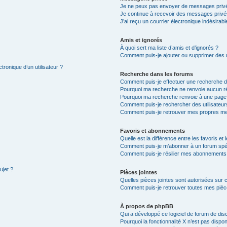
Je ne peux pas envoyer de messages privé
Je continue à recevoir des messages privés 
J’ai reçu un courrier électronique indésirabl
Amis et ignorés
À quoi sert ma liste d’amis et d’ignorés ?
Comment puis-je ajouter ou supprimer des ut
tronique d’un utilisateur ?
Recherche dans les forums
Comment puis-je effectuer une recherche 
Pourquoi ma recherche ne renvoie aucun ré
Pourquoi ma recherche renvoie à une page
Comment puis-je rechercher des utilisateur
Comment puis-je retrouver mes propres me
Favoris et abonnements
Quelle est la différence entre les favoris e
Comment puis-je m’abonner à un forum spéc
Comment puis-je résilier mes abonnements
ujet ?
Pièces jointes
Quelles pièces jointes sont autorisées sur 
Comment puis-je retrouver toutes mes pièce
À propos de phpBB
Qui a développé ce logiciel de forum de dis
Pourquoi la fonctionnalité X n’est pas dispon