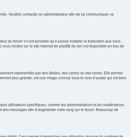
rronée. Veuillez contacter un administrateur afin de lui communiquer ce
eur du forum s’il est possible qu’il puisse installer la traduction que vous
z vous rendre sur le site internet de phpBB (le lien est disponible en bas de
ralement représentée par des étoiles, des carrés ou des ronds. Elle permet
éralement plus grande, est une image connue sous le nom d’avatar qui est bien
ains utilisateurs spécifiques, comme les administrateurs et les modérateurs.
ment des messages afin d’augmenter votre rang sur le forum. Beaucoup de
rmulaire dédié. Cela permet d’empêcher une utilisation abusive du système de