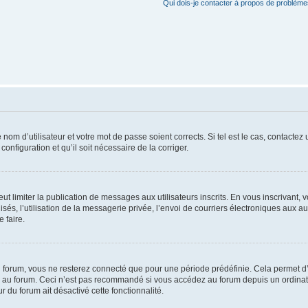
Qui dois-je contacter à propos de problèmes
om d’utilisateur et votre mot de passe soient corrects. Si tel est le cas, contactez
onfiguration et qu’il soit nécessaire de la corriger.
peut limiter la publication de messages aux utilisateurs inscrits. En vous inscrivan
sés, l’utilisation de la messagerie privée, l’envoi de courriers électroniques aux autr
 faire.
 forum, vous ne resterez connecté que pour une période prédéfinie. Cela permet d’év
 au forum. Ceci n’est pas recommandé si vous accédez au forum depuis un ordinateur
r du forum ait désactivé cette fonctionnalité.