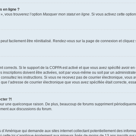
s en ligne ?
 », vous trouverez l’option
Masquer mon statut en ligne
. Si vous activez cette opti
peut facilement être réinitialisé. Rendez-vous sur la page de connexion et cliquez
ent corrects. Si le support de la COPPA est activé et que vous avez spécifié avoir en
nscriptions doivent être activées, soit par vous-même ou soit par un administrateur
ue, consultez les instructions. Si vous ne recevez pas de courrier électronique, vo
n(e) que l’adresse de courrier électronique que vous avez spécifiée était correcte, e
cter ?!
our une quelconque raison. De plus, beaucoup de forums suppriment périodiquement le
ivement aux discussions du forum.
is d’Amérique qui demande aux sites internet collectant potentiellement des infor
 cette loi s’applique également aux mineurs âgés de moins de 13 ans inscrits sur v