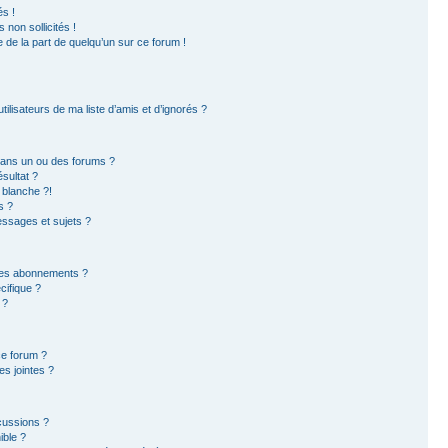
s !
non sollicités !
e de la part de quelqu’un sur ce forum !
ilisateurs de ma liste d’amis et d’ignorés ?
dans un ou des forums ?
sultat ?
 blanche ?!
s ?
ssages et sujets ?
t les abonnements ?
ifique ?
 ?
ce forum ?
s jointes ?
cussions ?
ible ?