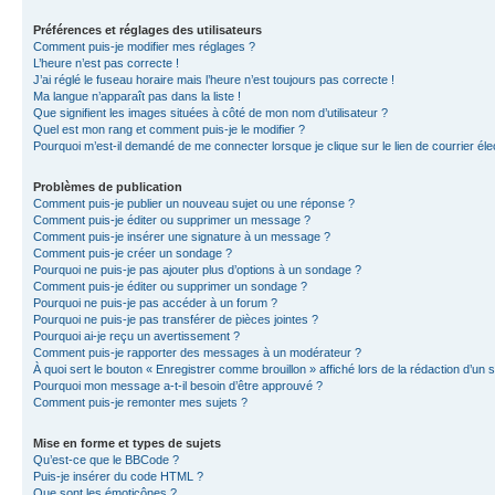
Préférences et réglages des utilisateurs
Comment puis-je modifier mes réglages ?
L’heure n’est pas correcte !
J’ai réglé le fuseau horaire mais l’heure n’est toujours pas correcte !
Ma langue n’apparaît pas dans la liste !
Que signifient les images situées à côté de mon nom d’utilisateur ?
Quel est mon rang et comment puis-je le modifier ?
Pourquoi m’est-il demandé de me connecter lorsque je clique sur le lien de courrier élec
Problèmes de publication
Comment puis-je publier un nouveau sujet ou une réponse ?
Comment puis-je éditer ou supprimer un message ?
Comment puis-je insérer une signature à un message ?
Comment puis-je créer un sondage ?
Pourquoi ne puis-je pas ajouter plus d’options à un sondage ?
Comment puis-je éditer ou supprimer un sondage ?
Pourquoi ne puis-je pas accéder à un forum ?
Pourquoi ne puis-je pas transférer de pièces jointes ?
Pourquoi ai-je reçu un avertissement ?
Comment puis-je rapporter des messages à un modérateur ?
À quoi sert le bouton « Enregistrer comme brouillon » affiché lors de la rédaction d’un s
Pourquoi mon message a-t-il besoin d’être approuvé ?
Comment puis-je remonter mes sujets ?
Mise en forme et types de sujets
Qu’est-ce que le BBCode ?
Puis-je insérer du code HTML ?
Que sont les émoticônes ?