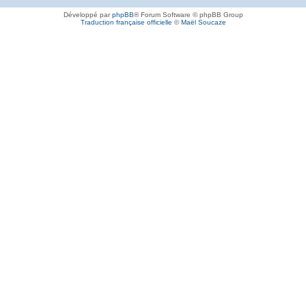
Développé par
phpBB
® Forum Software © phpBB Group
Traduction française officielle
©
Maël Soucaze