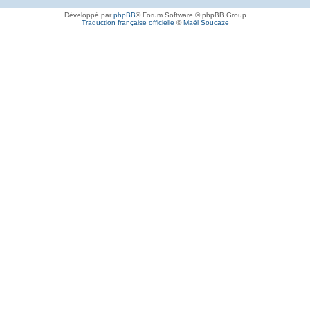
Développé par
phpBB
® Forum Software © phpBB Group
Traduction française officielle
©
Maël Soucaze